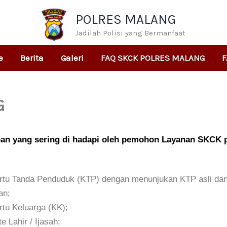
POLRES MALANG
Jadilah Polisi yang Bermanfaat
e
Berita
Galeri
FAQ SKCK POLRES MALANG
F
G
aban yang sering di hadapi oleh pemohon Layanan SK
rtu Tanda Penduduk (KTP) dengan menunjukan KTP asli dan a
an;
rtu Keluarga (KK);
e Lahir / Ijasah;