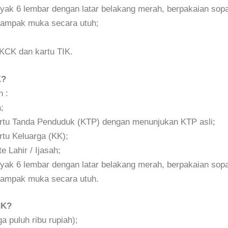
yak 6 lembar dengan latar belakang merah, berpakaian so
 tampak muka secara utuh;
SKCK dan kartu TIK.
K?
 :
;
artu Tanda Penduduk (KTP) dengan menunjukan KTP asli;
rtu Keluarga (KK);
e Lahir / Ijasah;
yak 6 lembar dengan latar belakang merah, berpakaian so
 tampak muka secara utuh.
CK?
a puluh ribu rupiah);