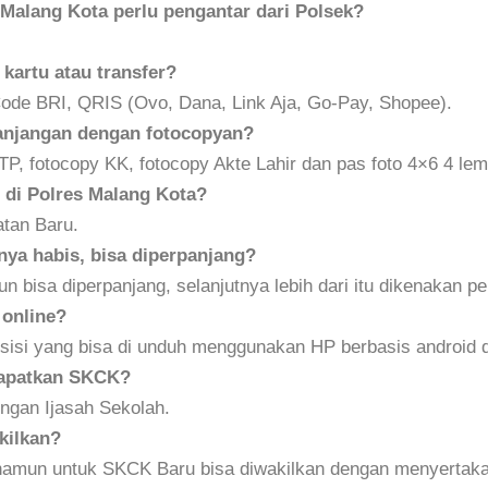
alang Kota perlu pengantar dari Polsek?
artu atau transfer?
de BRI, QRIS (Ovo, Dana, Link Aja, Go-Pay, Shopee).
panjangan dengan fotocopyan?
P, fotocopy KK, fotocopy Akte Lahir dan pas foto 4×6 4 le
 di Polres Malang Kota?
tan Baru.
ya habis, bisa diperpanjang?
n bisa diperpanjang, selanjutnya lebih dari itu dikenakan 
 online?
isi yang bisa di unduh menggunakan HP berbasis android dan
dapatkan SKCK?
engan Ijasah Sekolah.
kilkan?
namun untuk SKCK Baru bisa diwakilkan dengan menyertakan